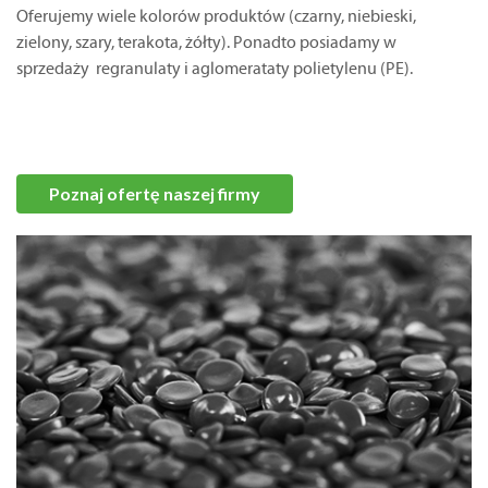
Oferujemy wiele kolorów produktów (czarny, niebieski,
zielony, szary, terakota, żółty). Ponadto posiadamy w
sprzedaży regranulaty i aglomerataty polietylenu (PE).
Poznaj ofertę naszej firmy